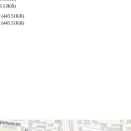
5.13KB)
f
(445.51KB)
f
(445.51KB)