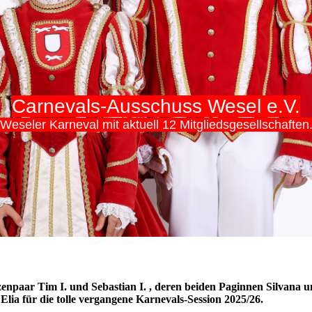
Carnevals-Ausschuss Wesel e.V.
Weseler Karneval mit aktuell 12 Mitgliedsgesellschaften
zenpaar Tim I. und Sebastian I.
, deren beiden
Paginnen Silvana u
Elia
für die tolle vergangene Karnevals-Session 2025/26.